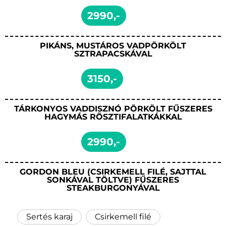
2990,-
PIKÁNS, MUSTÁROS VADPÖRKÖLT
SZTRAPACSKÁVAL
3150,-
TÁRKONYOS VADDISZNÓ PÖRKÖLT FŰSZERES
HAGYMÁS RÖSZTIFALATKÁKKAL
2990,-
GORDON BLEU (CSIRKEMELL FILÉ, SAJTTAL
SONKÁVAL TÖLTVE) FŰSZERES
STEAKBURGONYÁVAL
Sertés karaj
Csirkemell filé