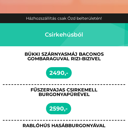
Házhozszállítás csak Ózd belterületén!
Csirkehúsból
BÜKKI SZÁRNYASMÁJ BACONOS
GOMBARAGUVAL RIZI-BIZIVEL
2490,-
FŰSZERVAJAS CSIRKEMELL
BURGONYAPÜRÉVEL
2590,-
RABLÓHÚS HASÁBBURGONYÁVAL