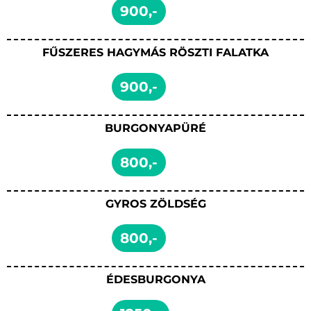
900,-
FŰSZERES HAGYMÁS RÖSZTI FALATKA
900,-
BURGONYAPÜRÉ
800,-
GYROS ZÖLDSÉG
800,-
ÉDESBURGONYA