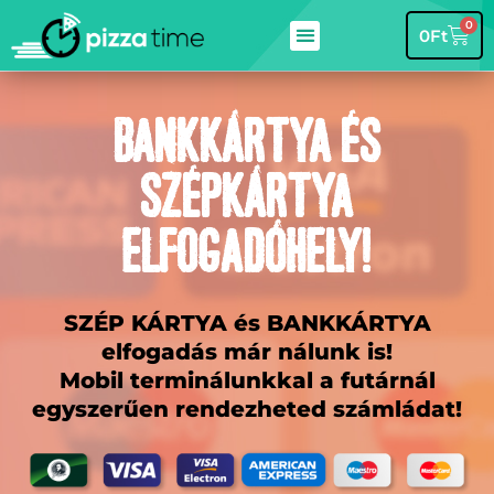
0
0
Ft
Bankkártya és
szépkártya
elfogadóhely!
SZÉP KÁRTYA és BANKKÁRTYA
elfogadás már nálunk is!
Mobil terminálunkkal a futárnál
egyszerűen rendezheted számládat!