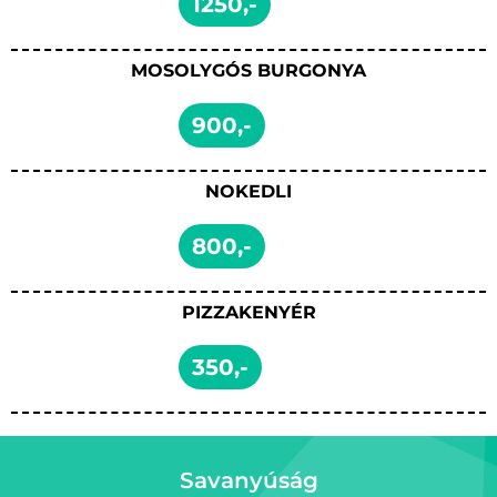
1250,-
MOSOLYGÓS BURGONYA
900,-
NOKEDLI
800,-
PIZZAKENYÉR
350,-
Savanyúság