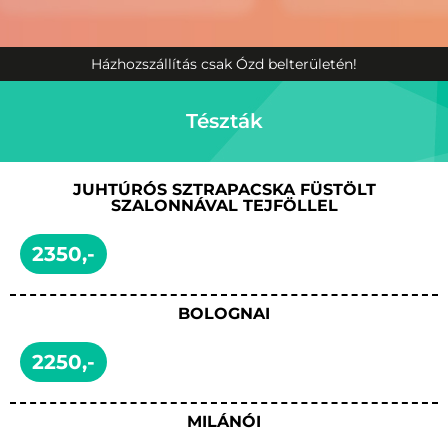
Házhozszállítás csak Ózd belterületén!
Tészták
JUHTÚRÓS SZTRAPACSKA FÜSTÖLT
SZALONNÁVAL TEJFÖLLEL
2350,-
BOLOGNAI
2250,-
MILÁNÓI