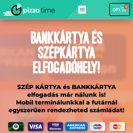
0
0
Ft
Bankkártya és
szépkártya
elfogadóhely!
SZÉP KÁRTYA és BANKKÁRTYA
elfogadás már nálunk is!
Mobil terminálunkkal a futárnál
egyszerűen rendezheted számládat!