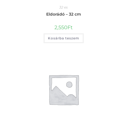
32 es
Eldorádó – 32 cm
2,550
Ft
Kosárba teszem