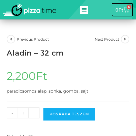
0
0
Ft
Previous Product
Next Product
Aladin – 32 cm
2,200
Ft
paradicsomos alap, sonka, gomba, sajt
-
+
KOSÁRBA TESZEM