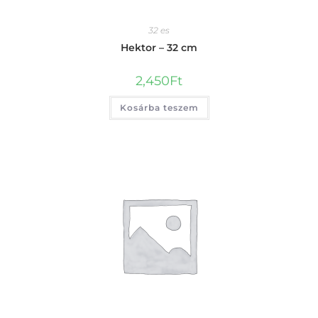
32 es
Hektor – 32 cm
2,450
Ft
Kosárba teszem