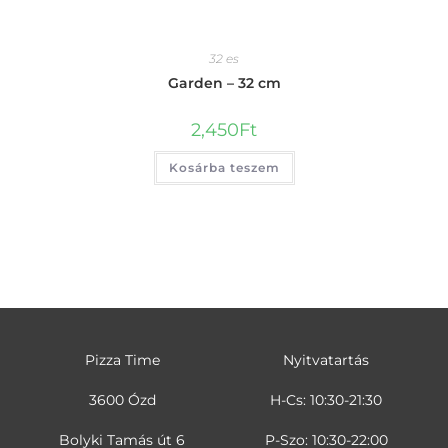
32 es
Garden – 32 cm
2,450
Ft
Kosárba teszem
Pizza Time
Nyitvatartás
3600 Ózd
H-Cs: 10:30-21:30
Bolyki Tamás út 6
P-Szo: 10:30-22:00