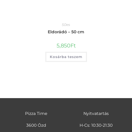
50es
Eldorádó – 50 cm
5,850
Ft
Kosárba teszem
Pizza Time
Nyitvatartás
3600 Ózd
H-Cs: 10:30-21:30