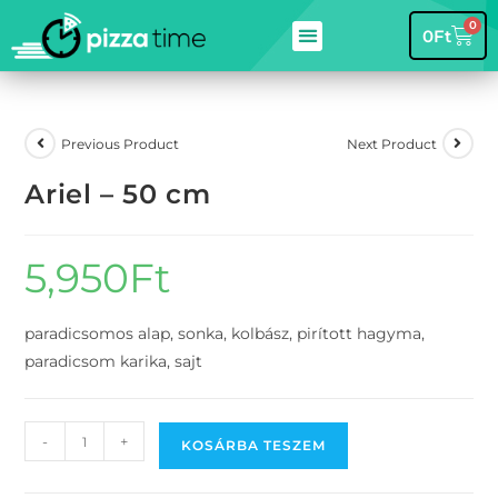
0
0
Ft
Previous Product
Next Product
Ariel – 50 cm
5,950
Ft
paradicsomos alap, sonka, kolbász, pirított hagyma,
paradicsom karika, sajt
-
+
KOSÁRBA TESZEM