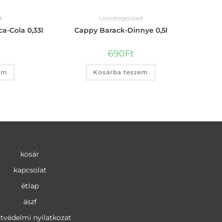
d
Uncategorized
a-Cola 0,33l
Cappy Barack-Dinnye 0,5l
690
Ft
em
Kosárba teszem
kosár
kapcsolat
étlap
ászf
tvédelmi nyilatkozat