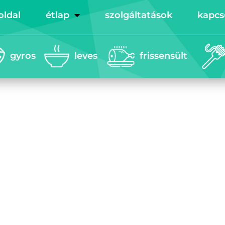
oldal
étlap
szolgáltatások
kapcs
gyros
leves
frissensült