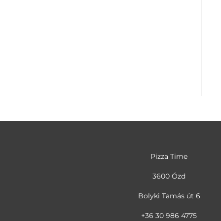
Pizza Time
3600 Ózd
Bolyki Tamás út 6
+36 30 986 4775