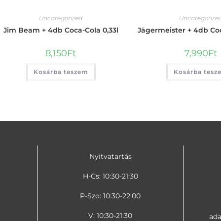
Uncategorized
Uncategorize
Jim Beam + 4db Coca-Cola 0,33l
Jägermeister + 4db Coc
8,150
Ft
7,990
Ft
Kosárba teszem
Kosárba tesz
Nyitvatartás
H-Cs: 10:30-21:30
P-Szo: 10:30-22:00
V: 10:30-21:30
ada