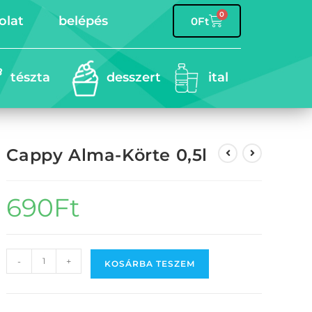
0
olat
belépés
0
Ft
tészta
desszert
ital
Cappy Alma-Körte 0,5l
690
Ft
-
+
KOSÁRBA TESZEM