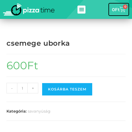
0
0
Ft
csemege uborka
600
Ft
-
+
KOSÁRBA TESZEM
Kategória:
savanyúság