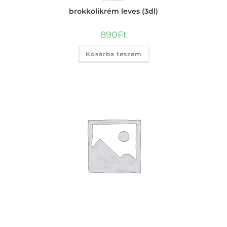
brokkolikrém leves (3dl)
890
Ft
Kosárba teszem