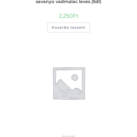
savanyú vadmalac leves (5dl)
2,250
Ft
Kosárba teszem
levesek