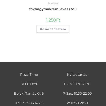
levesek
fokhagymakrém leves (3dl)
1,250
Ft
Kosárba teszem
Pizza Time
Nyitvatartás
3600 Ózd
H-Cs: 10:30-21:30
Bolyki Tamás út 6
P-Szo: 10:30-22:00
+36 30 986 4775
V: 10:30-21:30