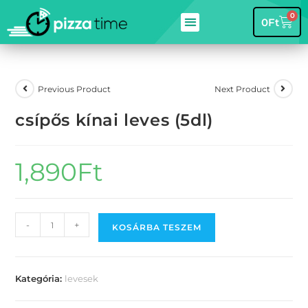
0
0
Ft
Previous Product
Next Product
csípős kínai leves (5dl)
1,890
Ft
-
+
KOSÁRBA TESZEM
Kategória:
levesek