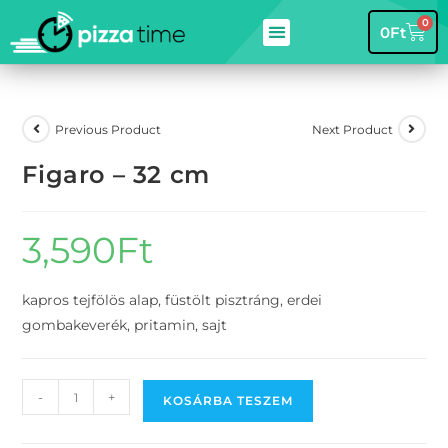
0
0
Ft
Previous Product
Next Product
Figaro – 32 cm
3,590
Ft
kapros tejfölös alap, füstölt pisztráng, erdei
gombakeverék, pritamin, sajt
-
+
KOSÁRBA TESZEM