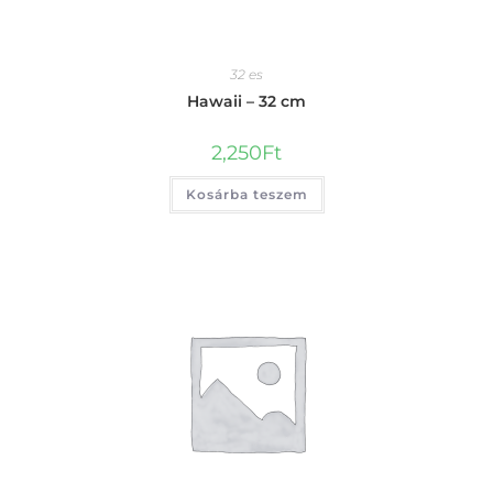
32 es
Hawaii – 32 cm
2,250
Ft
Kosárba teszem