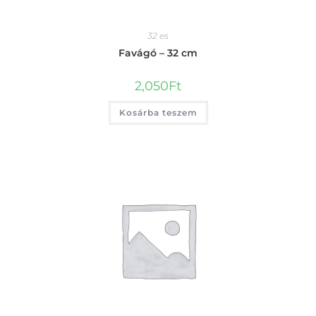
32 es
Favágó – 32 cm
2,050
Ft
Kosárba teszem