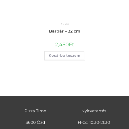
32 es
Barbár – 32 cm
2,450
Ft
Kosárba teszem
Pizza Time
Nyitvatartás
3600 Ózd
H-Cs: 10:30-21:30