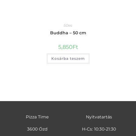
50es
Buddha – 50 cm
5,850
Ft
Kosárba teszem
Pizza Time
Nyitvatartás
3600 Ózd
H-Cs: 10:30-21:30