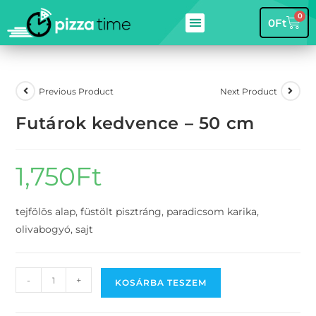
0
0
Ft
Previous Product
Next Product
Futárok kedvence – 50 cm
1,750
Ft
tejfölös alap, füstölt pisztráng, paradicsom karika,
olivabogyó, sajt
-
+
KOSÁRBA TESZEM