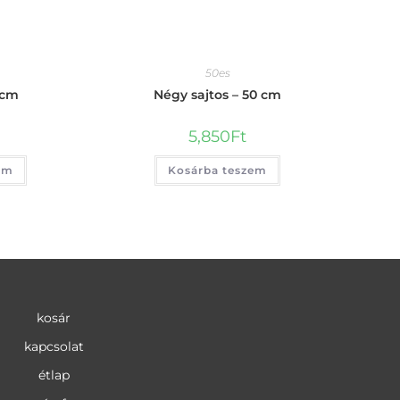
50es
 cm
Négy sajtos – 50 cm
5,850
Ft
em
Kosárba teszem
kosár
kapcsolat
étlap