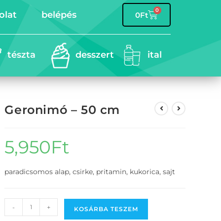
0
olat
belépés
0
Ft
tészta
desszert
ital
Geronimó – 50 cm
5,950
Ft
paradicsomos alap, csirke, pritamin, kukorica, sajt
-
+
KOSÁRBA TESZEM