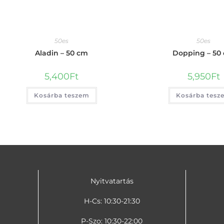
50es
50es
Aladin – 50 cm
Dopping – 50
5,400
Ft
5,950
Ft
Kosárba teszem
Kosárba tesz
Nyitvatartás
H-Cs: 10:30-21:30
P-Szo: 10:30-22:00