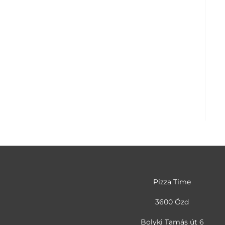
Pizza Time
3600 Ózd
Bolyki Tamás út 6