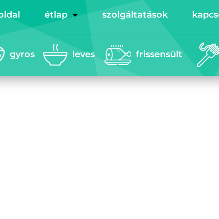
oldal
étlap
szolgáltatások
kapcs
gyros
leves
frissensült