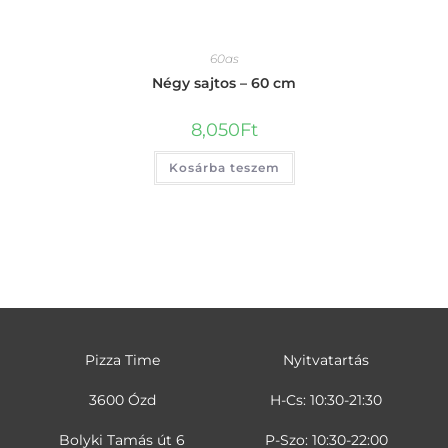
60as
Négy sajtos – 60 cm
8,050
Ft
Kosárba teszem
Pizza Time
Nyitvatartás
3600 Ózd
H-Cs: 10:30-21:30
Bolyki Tamás út 6
P-Szo: 10:30-22:00