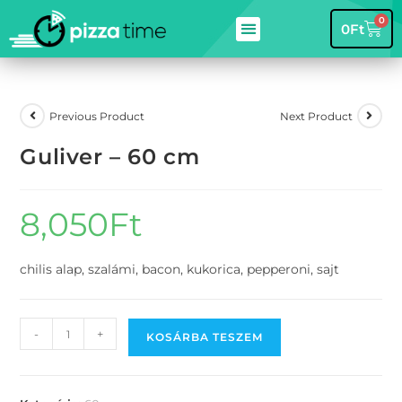
0
0
Ft
Previous Product
Next Product
Guliver – 60 cm
8,050
Ft
chilis alap, szalámi, bacon, kukorica, pepperoni, sajt
-
+
KOSÁRBA TESZEM