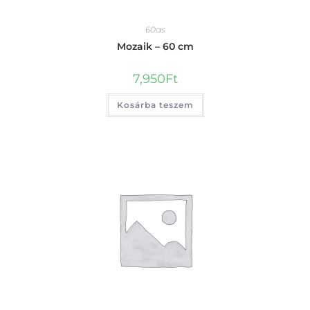
60as
Mozaik – 60 cm
7,950
Ft
Kosárba teszem