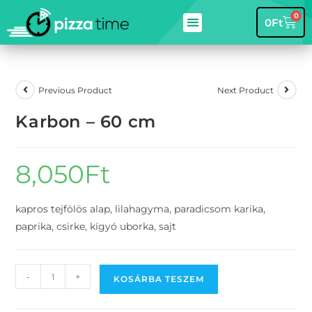
0
0
Ft
Previous Product
Next Product
Karbon – 60 cm
8,050
Ft
kapros tejfölös alap, lilahagyma, paradicsom karika,
paprika, csirke, kígyó uborka, sajt
-
+
KOSÁRBA TESZEM