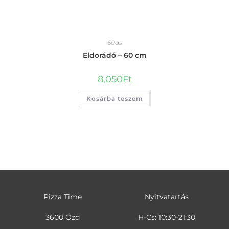
60as
Eldorádó – 60 cm
8,050
Ft
Kosárba teszem
Pizza Time
Nyitvatartás
3600 Ózd
H-Cs: 10:30-21:30