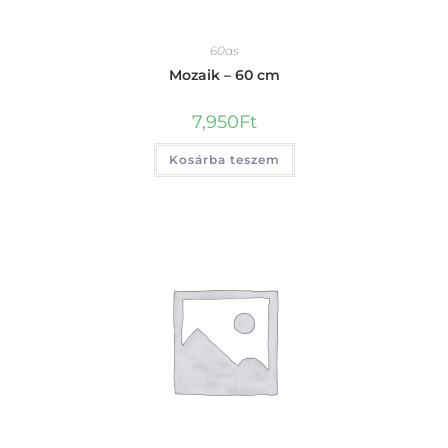
60as
Mozaik – 60 cm
7,950
Ft
Kosárba teszem