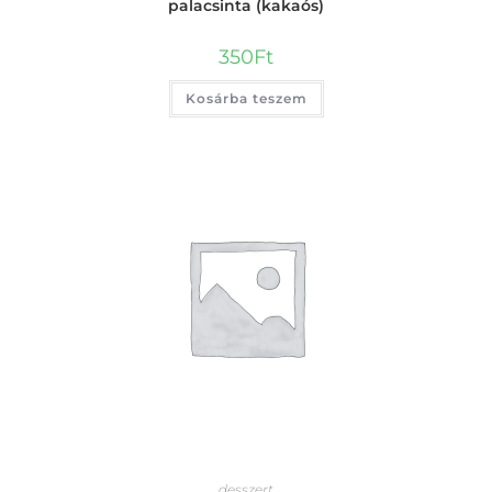
palacsinta (kakaós)
350
Ft
Kosárba teszem
desszert