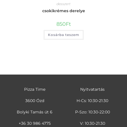
desszert
csokikrémes derelye
850
Ft
Kosárba teszem
Pizza Time
Nyitvatartás
3600 Ózd
H-Cs: 10:30-21:30
Bolyki Tamás út 6
P-Szo: 10:30-22:00
+36 30 986 4775
V: 10:30-21:30