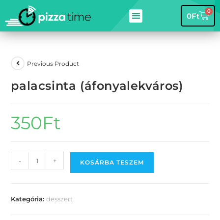
0
0
Ft
Previous Product
palacsinta (áfonyalekváros)
350
Ft
-
+
KOSÁRBA TESZEM
Kategória:
desszert