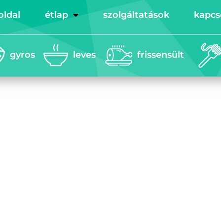
oldal
étlap
szolgáltatások
kapcs
gyros
leves
frissensült