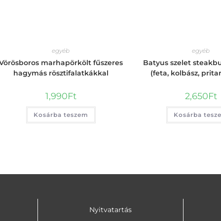
egyéb
egyéb
Vörösboros marhapörkölt fűszeres
Batyus szelet steakb
hagymás rösztifalatkákkal
(feta, kolbász, prita
1,990
Ft
2,650
Ft
Kosárba teszem
Kosárba tesz
Nyitvatartás