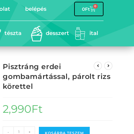
0
olat
belépés
0
Ft
tészta
desszert
ital
Pisztráng erdei
gombamártással, párolt rizs
körettel
2,990
Ft
-
+
KOSÁRBA TESZEM