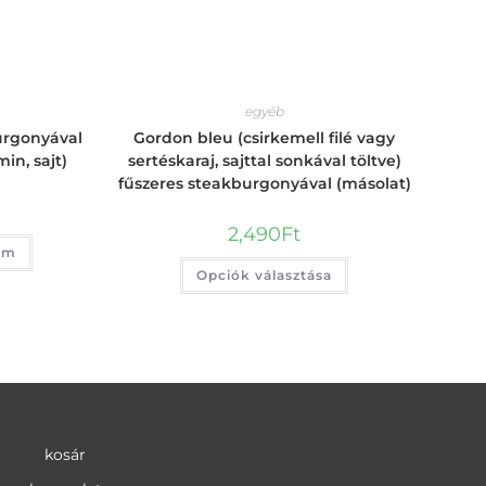
egyéb
urgonyával
Gordon bleu (csirkemell filé vagy
min, sajt)
sertéskaraj, sajttal sonkával töltve)
fűszeres steakburgonyával (másolat)
2,490
Ft
em
Opciók választása
kosár