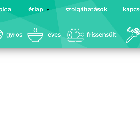
oldal
étlap
szolgáltatások
kapcs
gyros
leves
frissensült