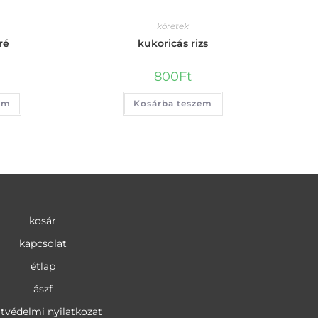
köretek
ré
kukoricás rizs
800
Ft
em
Kosárba teszem
kosár
kapcsolat
étlap
ászf
tvédelmi nyilatkozat