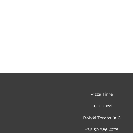
Pizza Time
3600 Ózd
Bolyki Tamás út 6
+36 30 986 4775