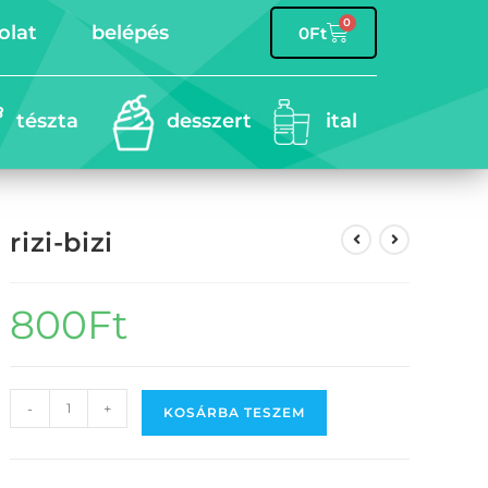
0
olat
belépés
0
Ft
tészta
desszert
ital
rizi-bizi
800
Ft
-
+
KOSÁRBA TESZEM