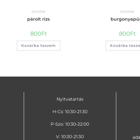
köretek
köretek
párolt rizs
burgonyapü
800
Ft
800
Ft
Kosárba teszem
Kosárba tesz
Nyitvatartás
H-Cs: 10:30-21:30
P-Szo: 10:30-22:00
V: 10:30-21:30
ada