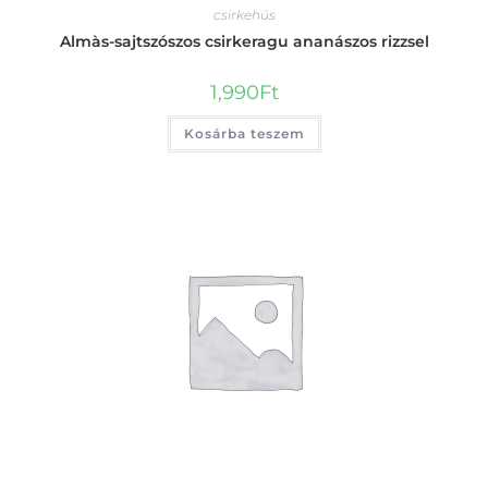
csirkehús
Almàs-sajtszószos csirkeragu ananászos rizzsel
1,990
Ft
Kosárba teszem