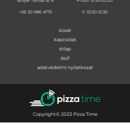
Bolyki Tamás út 6
P-Szo: 10:30-22:00
+36 30 986 4775
V: 10:30-21:30
kosár
kapcsolat
étlap
ászf
adatvédelmi nyilatkozat
Copyright© 2023 Pizza Time