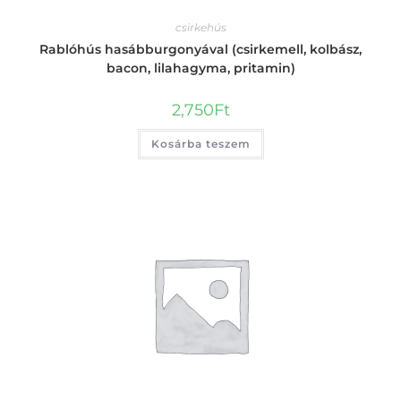
csirkehús
Rablóhús hasábburgonyával (csirkemell, kolbász,
bacon, lilahagyma, pritamin)
2,750
Ft
Kosárba teszem