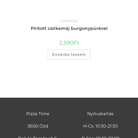
csirkehús
Pirított csirkemáj burgonypürével
2,590
Ft
Kosárba teszem
Pizza Time
Nyitvatartás
3600 Ózd
H-Cs: 10:30-21:30