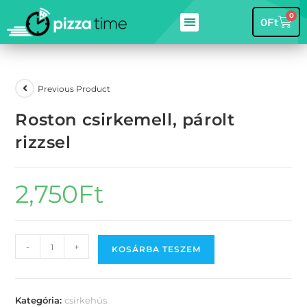
0
0
Ft
Previous Product
Roston csirkemell, párolt
rizzsel
2,750
Ft
-
+
KOSÁRBA TESZEM
Kategória:
csirkehús