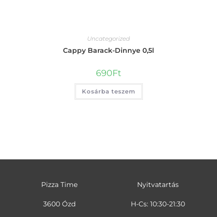
Uncategorized
Cappy Barack-Dinnye 0,5l
690
Ft
Kosárba teszem
Pizza Time
Nyitvatartás
3600 Ózd
H-Cs: 10:30-21:30