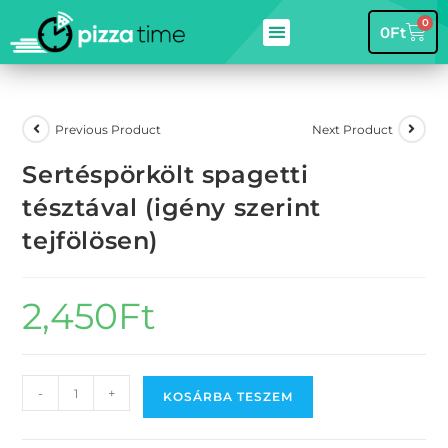
0
0
Ft
Previous Product
Next Product
Sertéspörkölt spagetti
tésztával (igény szerint
tejfölösen)
2,450
Ft
-
+
KOSÁRBA TESZEM