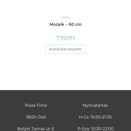
60as
Mozaik – 60 cm
7,950
Ft
Kosárba teszem
Pizza Time
Nyitvatartás
3600 Ózd
H-Cs: 10:30-21:30
Bolyki Tamás út 6
P-Szo: 10:30-22:00