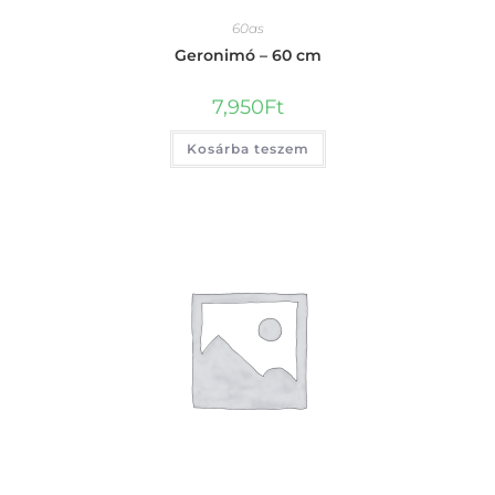
60as
Geronimó – 60 cm
7,950
Ft
Kosárba teszem