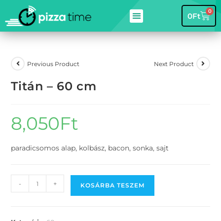
0
0
Ft
Previous Product
Next Product
Titán – 60 cm
8,050
Ft
paradicsomos alap, kolbász, bacon, sonka, sajt
-
+
KOSÁRBA TESZEM