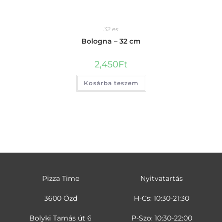
32 es
Bologna – 32 cm
2,450
Ft
Kosárba teszem
Pizza Time
Nyitvatartás
3600 Ózd
H-Cs: 10:30-21:30
Bolyki Tamás út 6
P-Szo: 10:30-22:00