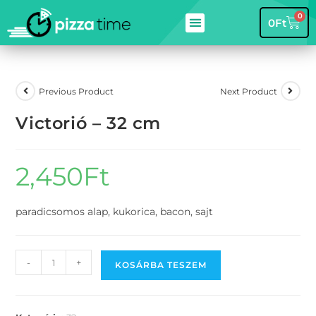
0
0
Ft
Previous Product
Next Product
Victorió – 32 cm
2,450
Ft
paradicsomos alap, kukorica, bacon, sajt
-
+
KOSÁRBA TESZEM