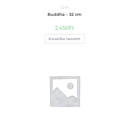
32 es
Buddha – 32 cm
2,450
Ft
Kosárba teszem