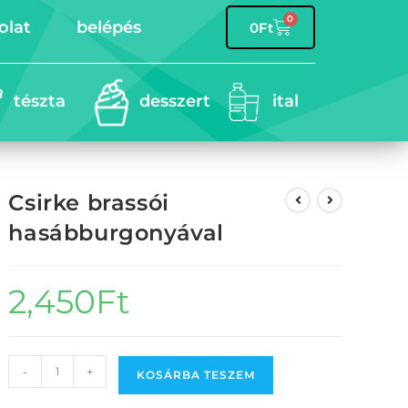
0
olat
belépés
0
Ft
tészta
desszert
ital
Csirke brassói
hasábburgonyával
2,450
Ft
-
+
KOSÁRBA TESZEM