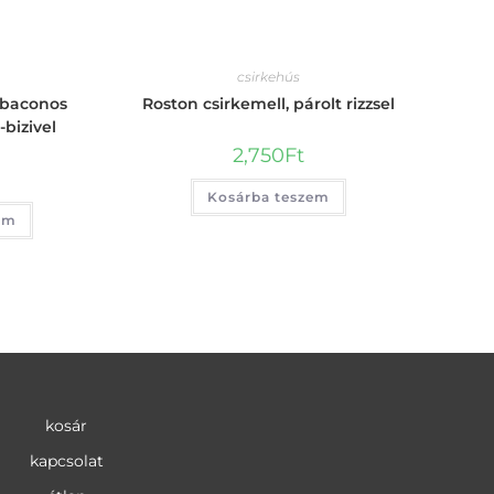
csirkehús
 baconos
Roston csirkemell, párolt rizzsel
bizivel
2,750
Ft
Kosárba teszem
em
kosár
kapcsolat