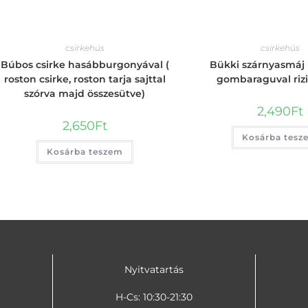
csirkehús
csirkehús
Búbos csirke hasábburgonyával (
Bükki szárnyasmáj
roston csirke, roston tarja sajttal
gombaraguval rizi-
szórva majd összesütve)
2,490
Ft
2,650
Ft
Kosárba tesz
Kosárba teszem
Nyitvatartás
H-Cs: 10:30-21:30