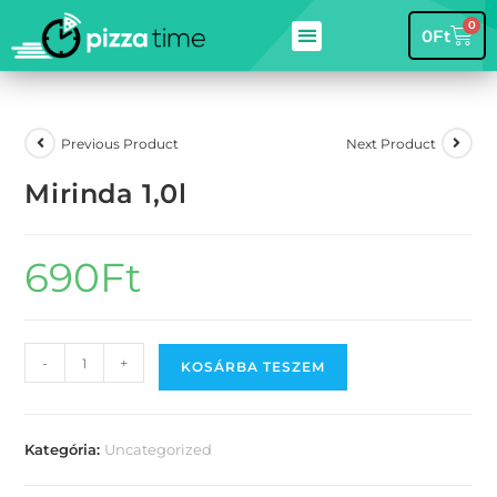
0
0
Ft
Previous Product
Next Product
Mirinda 1,0l
690
Ft
-
+
KOSÁRBA TESZEM
Kategória:
Uncategorized