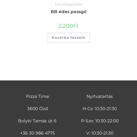
Uncategorized
BB édes pezsgő
2,200
Ft
Kosárba teszem
Pizza Time
Nyitvatartás
3600 Ózd
H-Cs: 10:30-21:30
Bolyki Tamás út 6
P-Szo: 10:30-22:00
+36 30 986 4775
V: 10:30-21:30